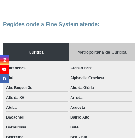
Regiões onde a Fine System atende:
Curitiba
Metropolitana de Curitiba
Abranches
Afonso Pena
Ahú
Alphaville Graciosa
Alto Boqueirão
Alto da Glória
Alto da XV
Arruda
Atuba
Augusta
Bacacheri
Bairro Alto
Barreirinha
Batel
Bigorrilho
Boa Vista