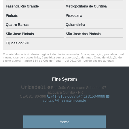
Fazenda Rio Grande
Metropolitana de Curitiba
Pinhais
Piraquara
Quatro Barras
Quitandinha
São José Pinhais
São José dos Pinhais
Tijucas do Sul
O conteúdo do texto desta página é de direito reservado. Sua reprodução, parcial ou total,
mesmo citando nossos links, é proibida sem a autorização do autor. Crime de violação de
direito autoral – artigo 184 do Código Penal –
Lei 9610/98 - Lei de direitos autorais
.
Fine System
Unidade01
Rua João Grossmann Sobrinho, 97 -
Tatuquara Curitiba - PR
CEP: 81480-398
(41) 3153-0077
(41) 3153-0088
contato@finesystem.com.br
Home