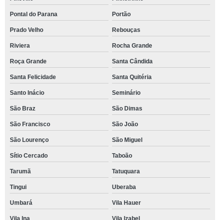
Pontal do Parana
Portão
Prado Velho
Rebouças
Riviera
Rocha Grande
Roça Grande
Santa Cândida
Santa Felicidade
Santa Quitéria
Santo Inácio
Seminário
São Braz
São Dimas
São Francisco
São João
São Lourenço
São Miguel
Sítio Cercado
Taboão
Tarumã
Tatuquara
Tingui
Uberaba
Umbará
Vila Hauer
Vila Ina
Vila Izabel